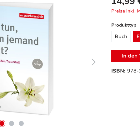
14,99 
Preise inkl.
a
Produkttyp
Buch
E
In den
ISBN:
978-