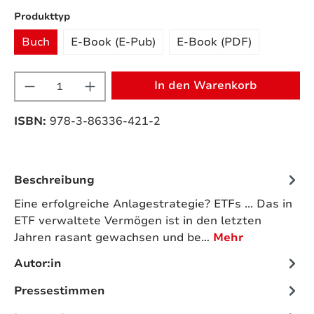
auswählen
Produkttyp
Buch
E-Book (E-Pub)
E-Book (PDF)
Produkt Anzahl: Gib den gewünschten W
In den Warenkorb
ISBN:
978-3-86336-421-2
Beschreibung
Eine erfolgreiche Anlagestrategie? ETFs ... Das in
ETF verwaltete Vermögen ist in den letzten
Jahren rasant gewachsen und be…
Mehr
Autor:in
Pressestimmen