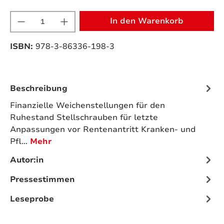
Produkt Anzahl: Gib den gewünschten W
In den Warenkorb
ISBN:
978-3-86336-198-3
Beschreibung
Finanzielle Weichenstellungen für den
Ruhestand Stellschrauben für letzte
Anpassungen vor Rentenantritt Kranken- und
Pfl…
Mehr
Autor:in
Pressestimmen
Leseprobe