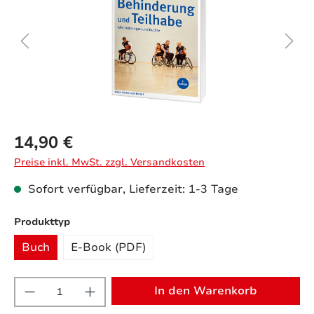
14,90 €
Preise inkl. MwSt. zzgl. Versandkosten
Sofort verfügbar, Lieferzeit: 1-3 Tage
auswählen
Produkttyp
Buch
E-Book (PDF)
Produkt Anzahl: Gib den gewünschten W
In den Warenkorb