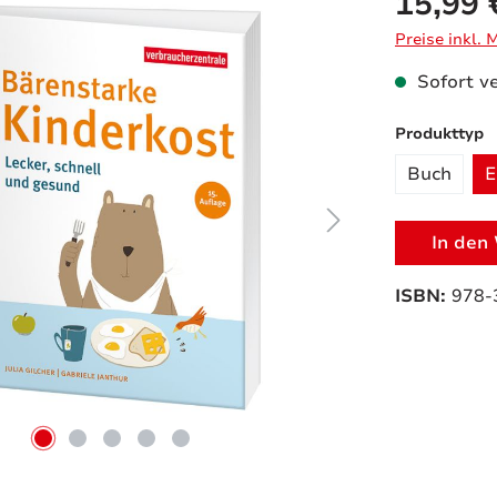
15,99 
Preise inkl.
Sofort ve
a
Produkttyp
Buch
E
In den
ISBN:
978-