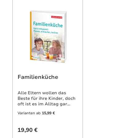
Familienküche
Alle Eltern wollen das
Beste für ihre Kinder, doch
oft ist es im Alltag gar
nicht so einfach, allen
Varianten ab
15,99 €
Wünschen und
Bedürfnissen gerecht zu
werden. Warum gesunde
19,90 €
Ernährung nicht teuer und
zeitaufwendig sein muss,