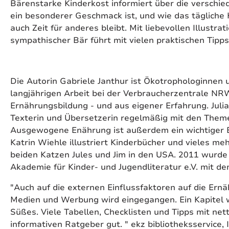
Bärenstarke Kinderkost informiert über die verschi
ein besonderer Geschmack ist, und wie das tägliche
auch Zeit für anderes bleibt. Mit liebevollen Illustra
sympathischer Bär führt mit vielen praktischen Tipp
Die Autorin Gabriele Janthur ist Ökotrophologinnen u
langjährigen Arbeit bei der Verbraucherzentrale N
Ernährungsbildung - und aus eigener Erfahrung. Julia G
Texterin und Übersetzerin regelmäßig mit den Them
Ausgewogene Enährung ist außerdem ein wichtiger Be
Katrin Wiehle illustriert Kinderbücher und vieles me
beiden Katzen Jules und Jim in den USA. 2011 wurde
Akademie für Kinder- und Jugendliteratur e.V. mit 
"Auch auf die externen Einflussfaktoren auf die Ernäh
Medien und Werbung wird eingegangen. Ein Kapitel 
Süßes. Viele Tabellen, Checklisten und Tipps mit ne
informativen Ratgeber gut. " ekz bibliotheksservice,