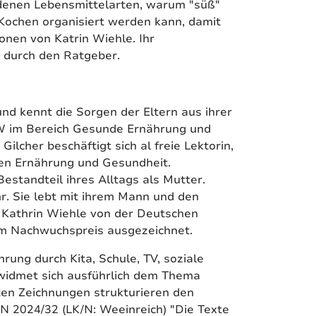
edenen Lebensmittelarten, warum "süß"
 Kochen organisiert werden kann, damit
tionen von Katrin Wiehle. Ihr
s durch den Ratgeber.
nd kennt die Sorgen der Eltern aus ihrer
RW im Bereich Gesunde Ernährung und
ilcher beschäftigt sich al freie Lektorin,
en Ernährung und Gesundheit.
standteil ihres Alltags als Mutter.
hr. Sie lebt mit ihrem Mann und den
 Kathrin Wiehle von der Deutschen
dem Nachwuchspreis ausgezeichnet.
rung durch Kita, Schule, TV, soziale
widmet sich ausführlich dem Thema
tten Zeichnungen strukturieren den
 IN 2024/32 (LK/N: Weeinreich) "Die Texte