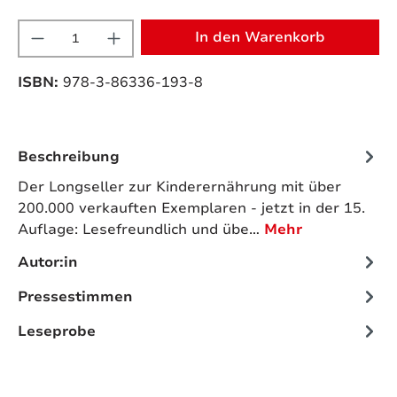
Produkt Anzahl: Gib den gewünschten W
In den Warenkorb
ISBN:
978-3-86336-193-8
Beschreibung
Der Longseller zur Kinderernährung mit über
200.000 verkauften Exemplaren - jetzt in der 15.
Auflage: Lesefreundlich und übe…
Mehr
Autor:in
Pressestimmen
Leseprobe