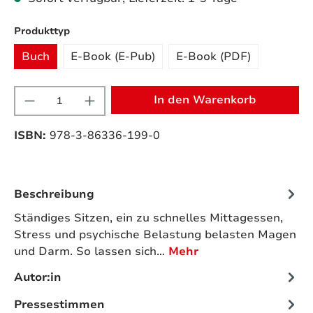
auswählen
Produkttyp
Buch
E-Book (E-Pub)
E-Book (PDF)
Produkt Anzahl: Gib den gewünschten W
In den Warenkorb
ISBN:
978-3-86336-199-0
Beschreibung
Ständiges Sitzen, ein zu schnelles Mittagessen,
Stress und psychische Belastung belasten Magen
und Darm. So lassen sich…
Mehr
Autor:in
Pressestimmen