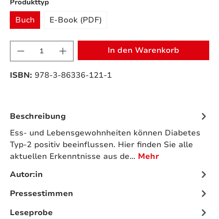
auswählen
Produkttyp
Buch
E-Book (PDF)
Produkt Anzahl: Gib den gewünschten W
In den Warenkorb
ISBN:
978-3-86336-121-1
Beschreibung
Ess- und Lebensgewohnheiten können Diabetes
Typ-2 positiv beeinflussen. Hier finden Sie alle
aktuellen Erkenntnisse aus de…
Mehr
Autor:in
Pressestimmen
Leseprobe