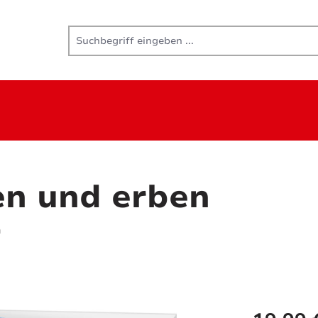
en und erben
n