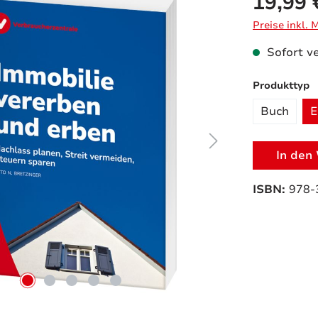
19,99 
Preise inkl.
Sofort ve
a
Produkttyp
Buch
E
In den
ISBN:
978-