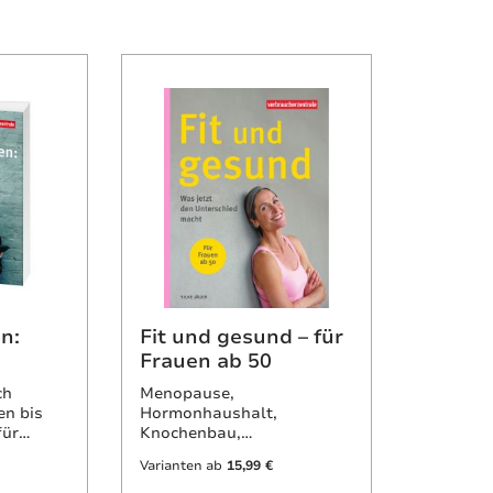
n:
Fit und gesund – für
Frauen ab 50
ch
Menopause,
en bis
Hormonhaushalt,
für
Knochenbau,
el Wiki-
Nährstoffbedarf: Was
Varianten ab
15,99 €
ge
verändert sich im
weiblichen Körper? Sport –