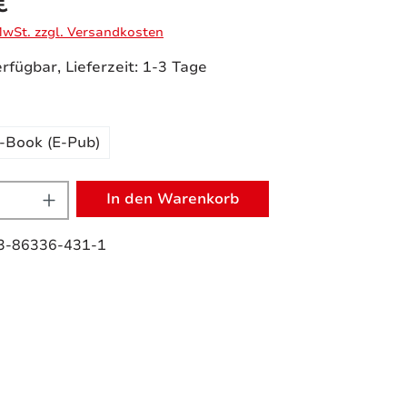
€
 MwSt. zzgl. Versandkosten
rfügbar, Lieferzeit: 1-3 Tage
uswählen
-Book (E-Pub)
 Anzahl: Gib den gewünschten Wert e
In den Warenkorb
3-86336-431-1