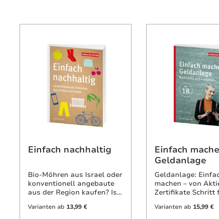
Produktgalerie überspringen
Einfach nachhaltig
Einfach mache
Geldanlage
Bio-Möhren aus Israel oder
Geldanlage: Einfa
konventionell angebaute
machen – von Akti
aus der Region kaufen? Ist
Zertifikate Schritt 
Bio-Palmöl
Schritt zum Sparzi
Varianten ab
13,99 €
Varianten ab
15,99 €
umweltfreundlich? Wie
Money – Geldanla
vermeide ich
verständlich