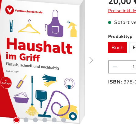
20,00 
Preise inkl.
Sofort ve
a
Produkttyp
Buch
E
Produkt
ISBN:
978-