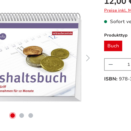
12,00 
Preise inkl.
Sofort ve
a
Produkttyp
Buch
Produkt
ISBN:
978-