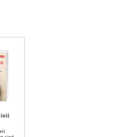
iell
ell
n sind