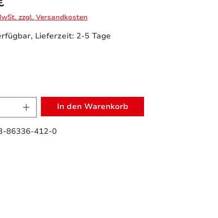
€
 MwSt. zzgl. Versandkosten
rfügbar, Lieferzeit: 2-5 Tage
uswählen
 Anzahl: Gib den gewünschten Wert e
In den Warenkorb
3-86336-412-0