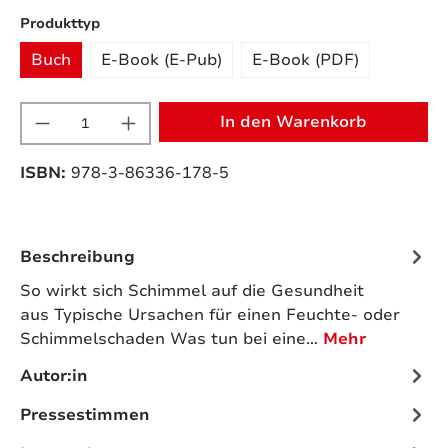
auswählen
Produkttyp
Buch
E-Book (E-Pub)
E-Book (PDF)
Produkt Anzahl: Gib den gewünschten W
In den Warenkorb
ISBN:
978-3-86336-178-5
Beschreibung
So wirkt sich Schimmel auf die Gesundheit
aus Typische Ursachen für einen Feuchte- oder
Schimmelschaden Was tun bei eine…
Mehr
Autor:in
Pressestimmen